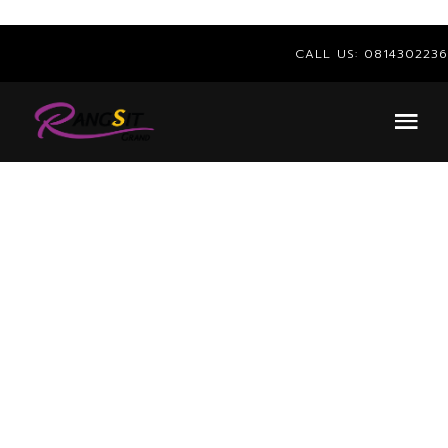
CALL US:
0814302236